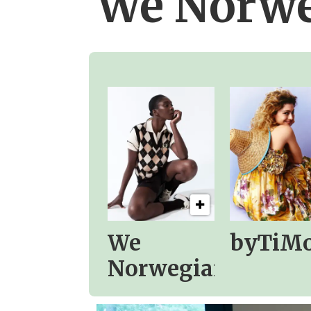
We Norwe
We
byTiM
Norwegians