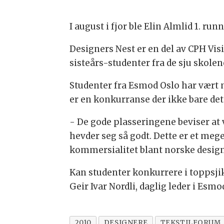
I august i fjor ble Elin Almlid 1. run
Designers Nest er en del av CPH Visi
sisteårs-studenter fra de sju skole
Studenter fra Esmod Oslo har vært m
er en konkurranse der ikke bare det
- De gode plasseringene beviser at v
hevder seg så godt. Dette er et mege
kommersialitet blant norske design
Kan studenter konkurrere i toppsjik
Geir Ivar Nordli, daglig leder i Esmo
2010
DESIGNERE
TEKSTILFORUM