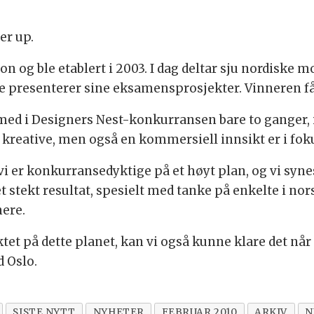
ner up.
on og ble etablert i 2003. I dag deltar sju nordiske
ne presenterer sine eksamensprosjekter. Vinneren f
ed i Designers Nest-konkurransen bare to ganger, i a
 kreative, men også en kommersiell innsikt er i fok
i er konkurransedyktige på et høyt plan, og vi synes 
t stekt resultat, spesielt med tanke på enkelte i nors
ere.
tet på dette planet, kan vi også kunne klare det nå
d Oslo.
SISTE NYTT
NYHETER
FEBRUAR 2010
ARKIV
N