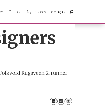
er
Om oss
Nyhetsbrev
eMagasin
signers
 Folkvord Rugsveen 2. runner