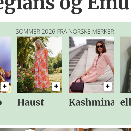
gians og Emu 
SOMMER 2026 FRA NORSKE MERKER:
o
Haust
Kashmina
el