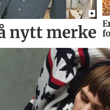
E
på nytt merke
f