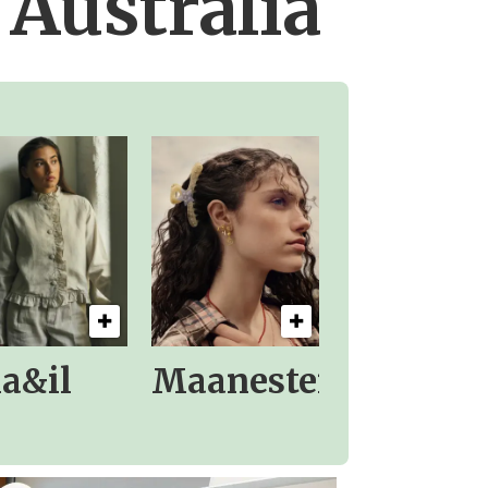
Australia
la&il
Maanesten