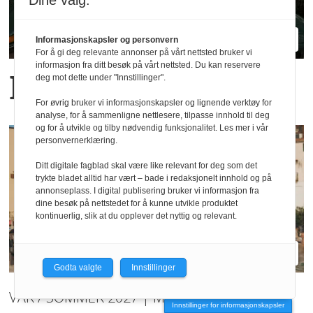
Dine valg:
Informasjonskapsler og personvern
For å gi deg relevante annonser på vårt nettsted bruker vi
informasjon fra ditt besøk på vårt nettsted. Du kan reservere
Blanche relanseres
deg mot dette under "Innstillinger".
For øvrig bruker vi informasjonskapsler og lignende verktøy for
analyse, for å sammenligne nettlesere, tilpasse innhold til deg
og for å utvikle og tilby nødvendig funksjonalitet. Les mer i vår
personvernerklæring.
Ditt digitale fagblad skal være like relevant for deg som det
trykte bladet alltid har vært – bade i redaksjonelt innhold og på
annonseplass. I digital publisering bruker vi informasjon fra
dine besøk på nettstedet for å kunne utvikle produktet
kontinuerlig, slik at du opplever det nyttig og relevant.
Godta valgte
Innstillinger
VÅR / SOMMER 2027 | Mey
Innstillinger for informasjonskapsler