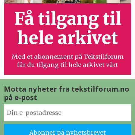
Få tilgang til
hele arkivet
Med et abonnement på Tekstilforum
får du tilgang til hele arkivet vårt
Motta nyheter fra tekstilforum.no
på e-post