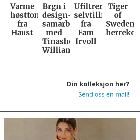
e
Brgn i
Ufiltrert
Tiger
Slik
oner
design­
selvtillit
of
er
samarbeid
fra
Swedens
dame­
t
med
Fam
herrekolleksjon
kolleksj
Tinashe
Irvoll
fra
Williamson
Tiger
of
Sweden
Din kolleksjon her?
Send oss en mail!