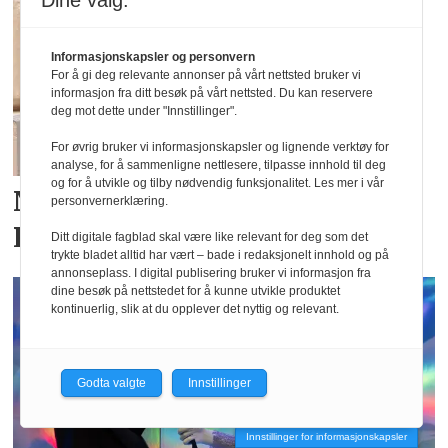
Dine valg:
Informasjonskapsler og personvern
For å gi deg relevante annonser på vårt nettsted bruker vi
informasjon fra ditt besøk på vårt nettsted. Du kan reservere
deg mot dette under "Innstillinger".
For øvrig bruker vi informasjonskapsler og lignende verktøy for
analyse, for å sammenligne nettlesere, tilpasse innhold til deg
og for å utvikle og tilby nødvendig funksjonalitet. Les mer i vår
Nytt merke hos Moxtex:
personvernerklæring.
Residus
Ditt digitale fagblad skal være like relevant for deg som det
trykte bladet alltid har vært – bade i redaksjonelt innhold og på
annonseplass. I digital publisering bruker vi informasjon fra
dine besøk på nettstedet for å kunne utvikle produktet
kontinuerlig, slik at du opplever det nyttig og relevant.
Godta valgte
Innstillinger
Innstillinger for informasjonskapsler