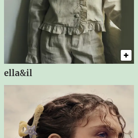
ella&il