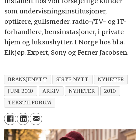
installert hos vidt forskjellige kunder
som undervisningsinstitusjoner,
optikere, gullsmeder, radio-/TV- og IT-
forhandlere, bensinstasjoner, i private
hjem og luksushytter. I Norge hos bl.a.
Elkjøp, Expert, Sony og Ferner Jacobsen.
BRANSJENYTT
SISTE NYTT
NYHETER
JUNI 2010
ARKIV
NYHETER
2010
TEKSTILFORUM