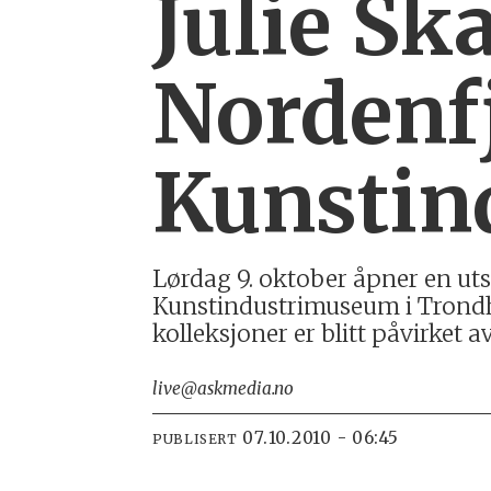
Julie Sk
Nordenf
Kunstin
Lørdag 9. oktober åpner en uts
Kunstindustrimuseum i Trondhei
kolleksjoner er blitt påvirket av
live@askmedia.no
07.10.2010 - 06:45
PUBLISERT