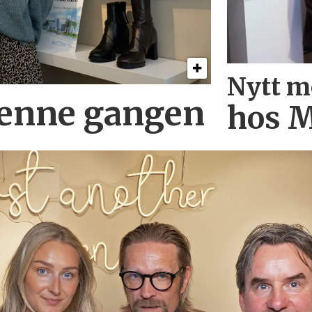
Nytt m
denne gangen
hos M