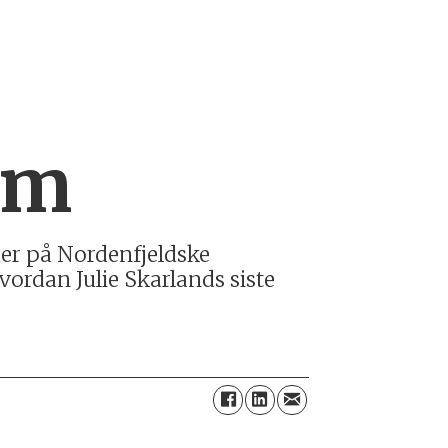
um
der på Nordenfjeldske
ordan Julie Skarlands siste