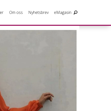
er
Om oss
Nyhetsbrev
eMagasin