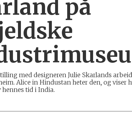
arland på
jeldske
dustrimuse
tilling med designeren Julie Skarlands arbei
m. Alice in Hindustan heter den, og viser hv
 hennes tid i India.