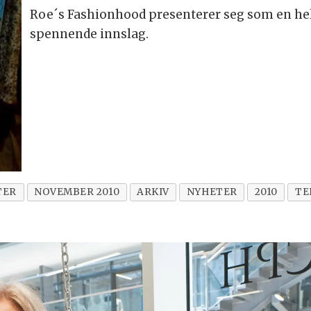
Roe´s Fashionhood presenterer seg som en h
spennende innslag.
TER
NOVEMBER 2010
ARKIV
NYHETER
2010
TE