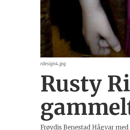
rdesign4.jpg
Rusty Ri
gammelt 
Frøydis Benestad Hågvar med Ru