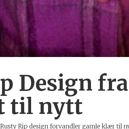
p Design fra
til nytt
sty Rip design forvandler gamle klær til ny