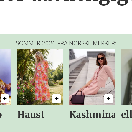
SOMMER 2026 FRA NORSKE MERKER:
o
Haust
Kashmina
el