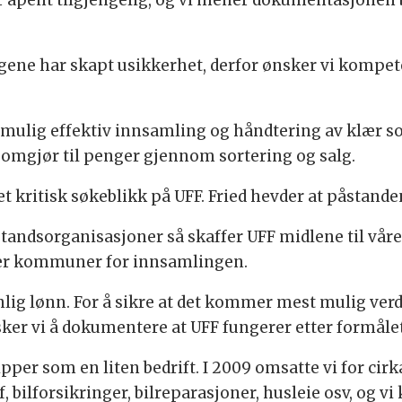
 åpent tilgjengelig, og vi mener dokumentasjonen be
gene har skapt usikkerhet, derfor ønsker vi kompete
t mulig effektiv innsamling og håndtering av klær so
 omgjør til penger gjennom sortering og salg.
et kritisk søkeblikk på UFF. Fried hevder at påstan
bistandsorganisasjoner så skaffer UFF midlene til v
 eller kommuner for innsamlingen.
anlig lønn. For å sikre at det kommer mest mulig verd
r vi å dokumentere at UFF fungerer etter formålet,
per som en liten bedrift. I 2009 omsatte vi for cirk
off, bilforsikringer, bilreparasjoner, husleie osv, og