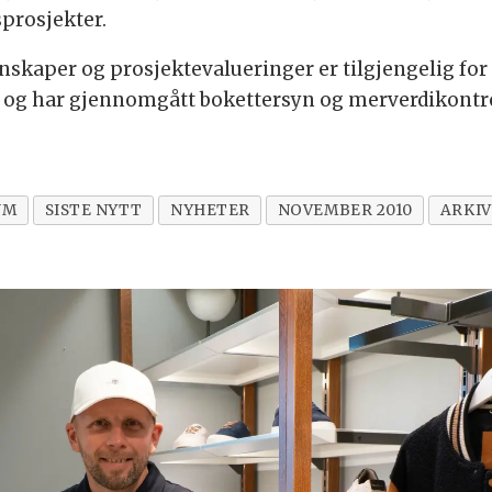
sprosjekter.
skaper og prosjektevalueringer er tilgjengelig for 
r, og har gjennomgått bokettersyn og merverdikontrol
UM
SISTE NYTT
NYHETER
NOVEMBER 2010
ARKIV