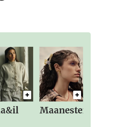
la&il
Maanesten