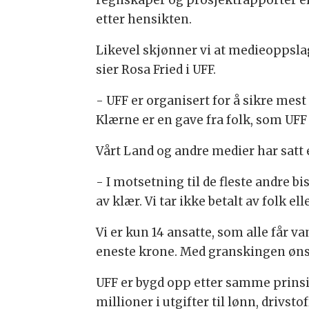
regnskaper og prosjektrapporter er
etter hensikten.
Likevel skjønner vi at medieoppsla
sier Rosa Fried i UFF.
- UFF er organisert for å sikre mes
Klærne er en gave fra folk, som UFF
Vårt Land og andre medier har satt 
- I motsetning til de fleste andre 
av klær. Vi tar ikke betalt av folk
Vi er kun 14 ansatte, som alle får v
eneste krone. Med granskingen ønske
UFF er bygd opp etter samme prinsip
millioner i utgifter til lønn, drivst