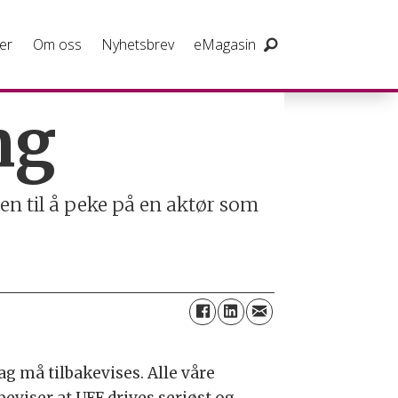
er
Om oss
Nyhetsbrev
eMagasin
ng
en til å peke på en aktør som
 må tilbakevises. Alle våre