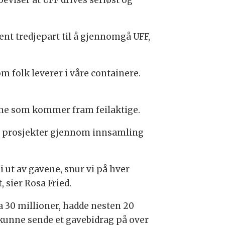
viser at UFF drives seriøst og
nt tredjepart til å gjennomgå UFF,
m folk leverer i våre containere.
dene som kommer fram feilaktige.
åre prosjekter gjennom innsamling
i ut av gavene, snur vi på hver
 sier Rosa Fried.
a 30 millioner, hadde nesten 20
 vi kunne sende et gavebidrag på over