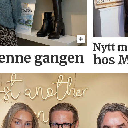
Nytt m
denne gangen
hos M