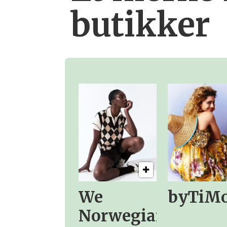
butikker
We
byTiM
Norwegians