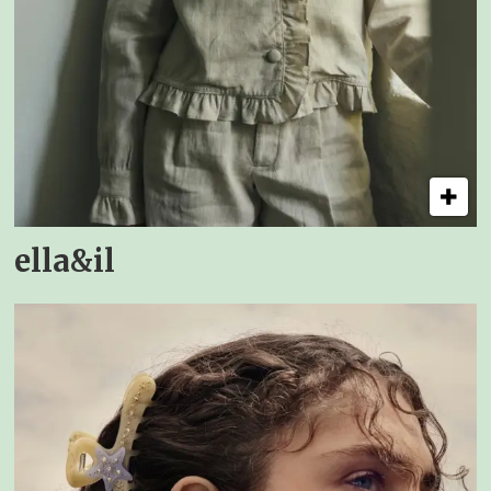
ella&il