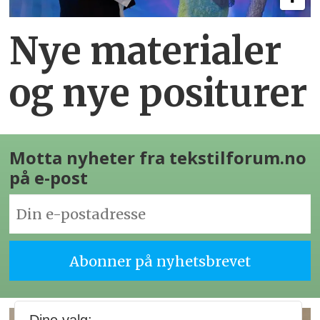
Nye materialer
og nye positurer
Motta nyheter fra tekstilforum.no
på e-post