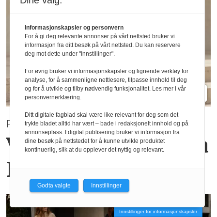
Dine valg:
Informasjonskapsler og personvern
For å gi deg relevante annonser på vårt nettsted bruker vi
informasjon fra ditt besøk på vårt nettsted. Du kan reservere
deg mot dette under "Innstillinger".
For øvrig bruker vi informasjonskapsler og lignende verktøy for
analyse, for å sammenligne nettlesere, tilpasse innhold til deg
og for å utvikle og tilby nødvendig funksjonalitet. Les mer i vår
personvernerklæring.
Ditt digitale fagblad skal være like relevant for deg som det
PRE AUTUMN 2026
trykte bladet alltid har vært – bade i redaksjonelt innhold og på
annonseplass. I digital publisering bruker vi informasjon fra
Varme høsttoner
fra
dine besøk på nettstedet for å kunne utvikle produktet
kontinuerlig, slik at du opplever det nyttig og relevant.
Haust Collection
Godta valgte
Innstillinger
Innstillinger for informasjonskapsler