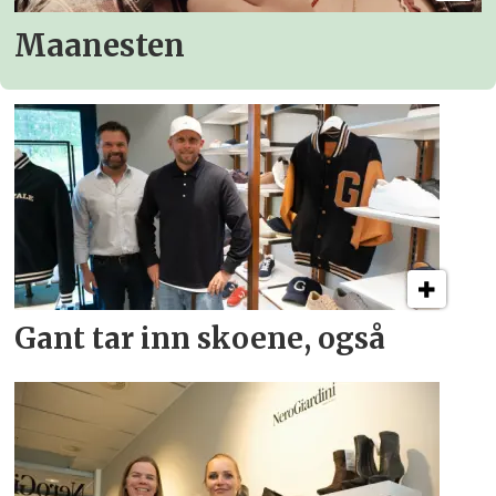
Maanesten
Gant tar inn skoene, også