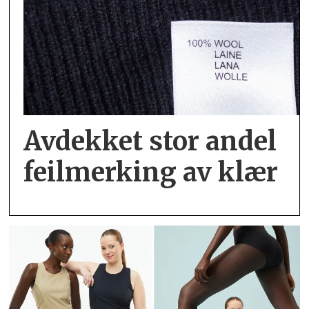
Avdekket stor andel
feil­merking av klær