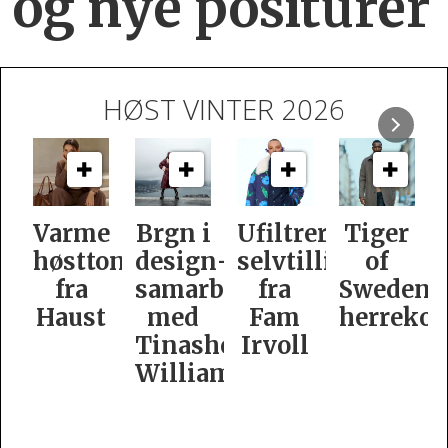
og nye positurer
HØST VINTER 2026
e
Brgn i
Ufiltrert
Tiger
Slik
oner
design­
selvtillit
of
er
samarbeid
fra
Swedens
dame­
t
med
Fam
herrekolleksjon
kolleksj
Tinashe
Irvoll
fra
Williamson
Tiger
of
Sweden