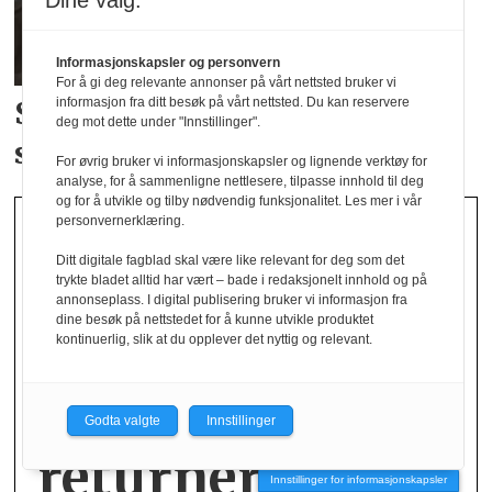
Dine valg:
Informasjonskapsler og personvern
For å gi deg relevante annonser på vårt nettsted bruker vi
informasjon fra ditt besøk på vårt nettsted. Du kan reservere
Studenter skal bidra i
Norsirks
deg mot dette under "Innstillinger".
satsing på tekstil
For øvrig bruker vi informasjonskapsler og lignende verktøy for
analyse, for å sammenligne nettlesere, tilpasse innhold til deg
og for å utvikle og tilby nødvendig funksjonalitet. Les mer i vår
personvernerklæring.
Ditt digitale fagblad skal være like relevant for deg som det
trykte bladet alltid har vært – bade i redaksjonelt innhold og på
annonseplass. I digital publisering bruker vi informasjon fra
dine besøk på nettstedet for å kunne utvikle produktet
kontinuerlig, slik at du opplever det nyttig og relevant.
Lojale kunder
Godta valgte
Innstillinger
returnerer
Innstillinger for informasjonskapsler