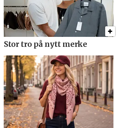
Stor tro på nytt merke