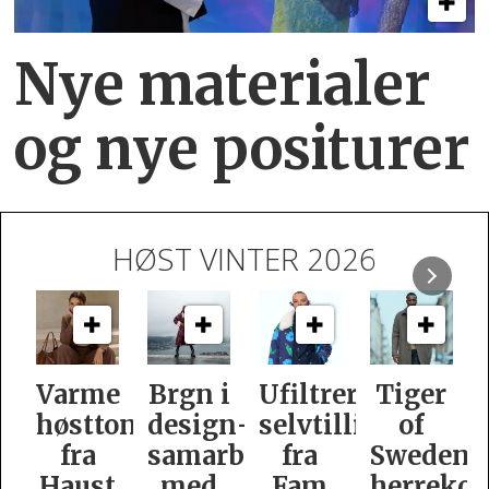
Nye materialer
og nye positurer
HØST VINTER 2026
e
Brgn i
Ufiltrert
Tiger
Slik
oner
design­
selvtillit
of
er
samarbeid
fra
Swedens
dame­
t
med
Fam
herrekolleksjon
kolleksj