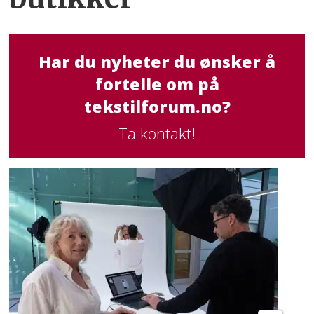
Har du nyheter du ønsker å
fortelle om på
tekstilforum.no?
Ta kontakt!