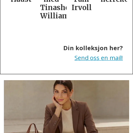
Tinashe
Irvoll
fra
Williamson
Tiger
of
Sweden
Din kolleksjon her?
Send oss en mail!