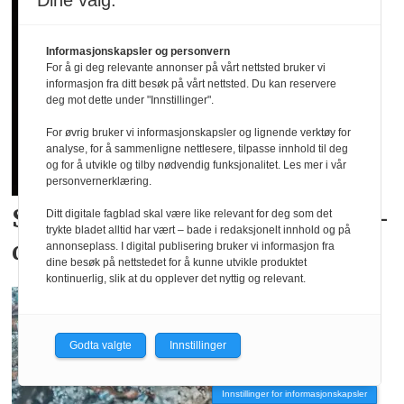
Dine valg:
Informasjonskapsler og personvern
For å gi deg relevante annonser på vårt nettsted bruker vi
informasjon fra ditt besøk på vårt nettsted. Du kan reservere
deg mot dette under "Innstillinger".
For øvrig bruker vi informasjonskapsler og lignende verktøy for
analyse, for å sammenligne nettlesere, tilpasse innhold til deg
og for å utvikle og tilby nødvendig funksjonalitet. Les mer i vår
personvernerklæring.
Skyhøy interesse for
landslags­
Ditt digitale fagblad skal være like relevant for deg som det
trykte bladet alltid har vært – bade i redaksjonelt innhold og på
drakter
annonseplass. I digital publisering bruker vi informasjon fra
dine besøk på nettstedet for å kunne utvikle produktet
kontinuerlig, slik at du opplever det nyttig og relevant.
Godta valgte
Innstillinger
Innstillinger for informasjonskapsler