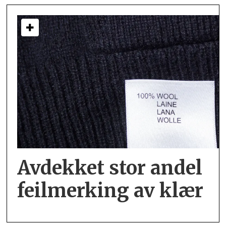
Avdekket stor andel
feil­merking av klær