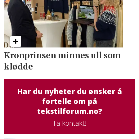
Kronprinsen minnes ull som
klødde
Har du nyheter du ønsker å
fortelle om på
tekstilforum.no?
Ta kontakt!