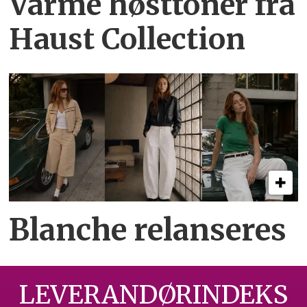
Varme høsttoner
fra
Haust Collection
Blanche relanseres
LEVERANDØRINDEKS