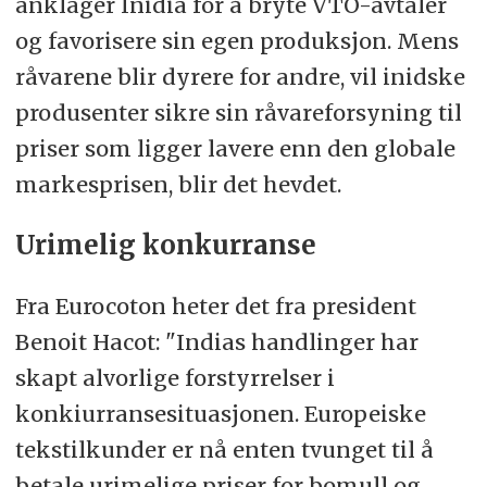
anklager Inidia for å bryte VTO-avtaler
og favorisere sin egen produksjon. Mens
råvarene blir dyrere for andre, vil inidske
produsenter sikre sin råvareforsyning til
priser som ligger lavere enn den globale
markesprisen, blir det hevdet.
Urimelig konkurranse
Fra Eurocoton heter det fra president
Benoit Hacot: "Indias handlinger har
skapt alvorlige forstyrrelser i
konkiurransesituasjonen. Europeiske
tekstilkunder er nå enten tvunget til å
betale urimelige priser for bomull og