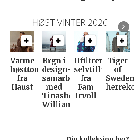
HØST VINTER 2026
e
Brgn i
Ufiltrert
Tiger
Slik
oner
design­
selvtillit
of
er
samarbeid
fra
Swedens
dame­
t
med
Fam
herrekolleksjon
kolleksj
Tinashe
Irvoll
fra
Williamson
Tiger
of
Sweden
Din kolleksjon her?