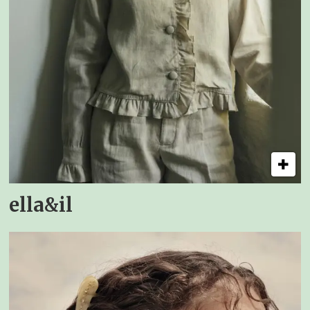
ella&il