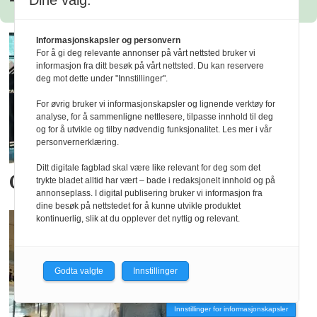
Dine valg:
Informasjonskapsler og personvern
For å gi deg relevante annonser på vårt nettsted bruker vi
informasjon fra ditt besøk på vårt nettsted. Du kan reservere
deg mot dette under "Innstillinger".
For øvrig bruker vi informasjonskapsler og lignende verktøy for
analyse, for å sammenligne nettlesere, tilpasse innhold til deg
og for å utvikle og tilby nødvendig funksjonalitet. Les mer i vår
personvernerklæring.
Ditt digitale fagblad skal være like relevant for deg som det
Gant tar inn skoene, også
trykte bladet alltid har vært – bade i redaksjonelt innhold og på
annonseplass. I digital publisering bruker vi informasjon fra
dine besøk på nettstedet for å kunne utvikle produktet
kontinuerlig, slik at du opplever det nyttig og relevant.
Godta valgte
Innstillinger
Innstillinger for informasjonskapsler