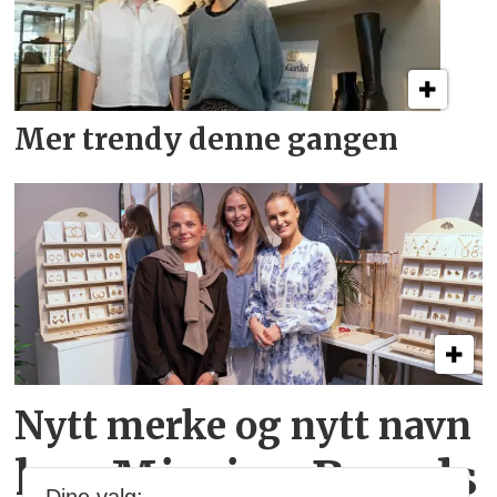
Mer trendy denne gangen
Nytt merke og nytt navn
hos Mission Brands