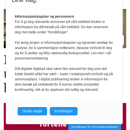
Dine valg:
Informasjonskapsler og personvern
For å gi deg relevante annonser på vårt nettsted bruker vi
informasjon fra ditt besøk på vårt nettsted. Du kan reservere
deg mot dette under "Innstillinger".
For øvrig bruker vi informasjonskapsler og lignende verktøy for
analyse, for å sammenligne nettlesere, tilpasse innhold til deg
og for å utvikle og tilby nødvendig funksjonalitet. Les mer i vår
Et merke for
personvernerklæring.
Ditt digitale fagblad skal være like relevant for deg som det
uavhengige
trykte bladet alltid har vært – bade i redaksjonelt innhold og på
annonseplass. I digital publisering bruker vi informasjon fra
butikker
dine besøk på nettstedet for å kunne utvikle produktet
kontinuerlig, slik at du opplever det nyttig og relevant.
Godta valgte
Innstillinger
Har du nyheter du ønsker å
fortelle om på
Innstillinger for informasjonskapsler