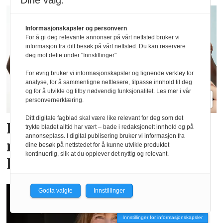
Dine valg:
Informasjonskapsler og personvern
For å gi deg relevante annonser på vårt nettsted bruker vi
informasjon fra ditt besøk på vårt nettsted. Du kan reservere
deg mot dette under "Innstillinger".
For øvrig bruker vi informasjonskapsler og lignende verktøy for
analyse, for å sammenligne nettlesere, tilpasse innhold til deg
og for å utvikle og tilby nødvendig funksjonalitet. Les mer i vår
personvernerklæring.
Ditt digitale fagblad skal være like relevant for deg som det
Lindex og Mammut lanserer
trykte bladet alltid har vært – bade i redaksjonelt innhold og på
annonseplass. I digital publisering bruker vi informasjon fra
menstruse for en aktiv
dine besøk på nettstedet for å kunne utvikle produktet
kontinuerlig, slik at du opplever det nyttig og relevant.
livsstil
Godta valgte
Innstillinger
Innstillinger for informasjonskapsler