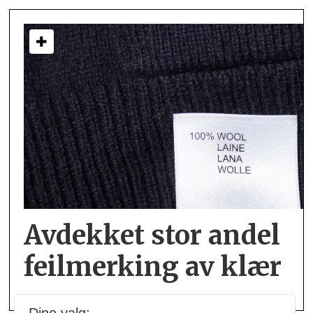
Avdekket stor andel
feil­merking av klær