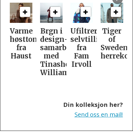
Varme
Brgn i
Ufiltrert
Tiger
høsttoner
design­
selvtillit
of
fra
samarbeid
fra
Swedens
Haust
med
Fam
herrekol
Tinashe
Irvoll
Williamson
Din kolleksjon her?
Send oss en mail!