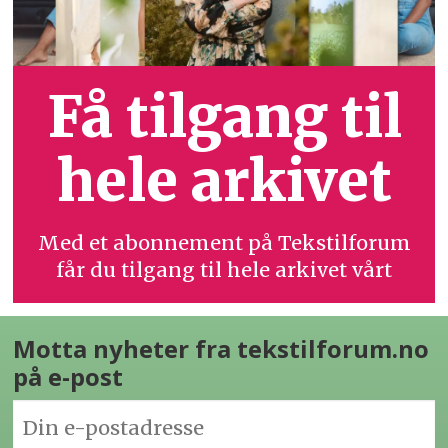
Få tilgang til
hele arkivet
Med et abonnement på Tekstilforum
får du tilgang til hele arkivet vårt
Motta nyheter fra tekstilforum.no
på e-post