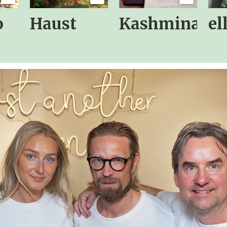
o
Haust
Kashmina
el