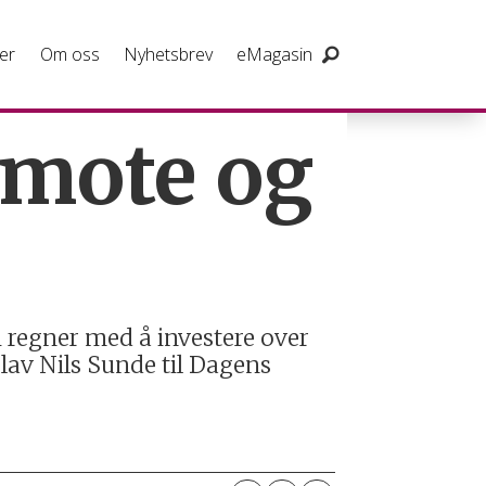
er
Om oss
Nyhetsbrev
eMagasin
 mote og
i regner med å investere over
lav Nils Sunde til Dagens