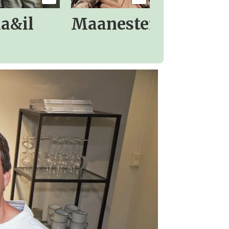
la&il
Maanesten