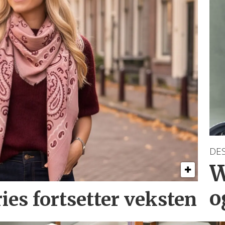
DE
W
o
ries
fortsetter veksten