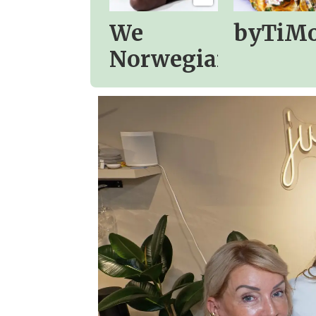
We
byTiM
Norwegians