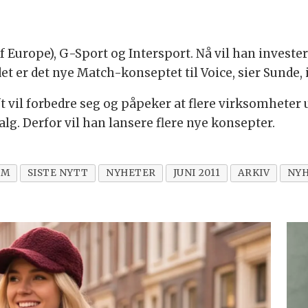
f Europe), G-Sport og Intersport. Nå vil han investe
t er det nye Match-konseptet til Voice, sier Sunde, 
il forbedre seg og påpeker at flere virksomheter ut
lg. Derfor vil han lansere flere nye konsepter.
UM
SISTE NYTT
NYHETER
JUNI 2011
ARKIV
NY