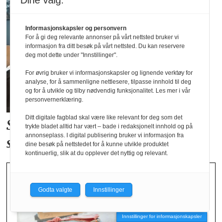
Dine valg:
Informasjonskapsler og personvern
For å gi deg relevante annonser på vårt nettsted bruker vi
informasjon fra ditt besøk på vårt nettsted. Du kan reservere
deg mot dette under "Innstillinger".
For øvrig bruker vi informasjonskapsler og lignende verktøy for
analyse, for å sammenligne nettlesere, tilpasse innhold til deg
og for å utvikle og tilby nødvendig funksjonalitet. Les mer i vår
personvernerklæring.
Ditt digitale fagblad skal være like relevant for deg som det
Studenter skal bidra i
Norsirks
trykte bladet alltid har vært – bade i redaksjonelt innhold og på
annonseplass. I digital publisering bruker vi informasjon fra
satsing på tekstil
dine besøk på nettstedet for å kunne utvikle produktet
kontinuerlig, slik at du opplever det nyttig og relevant.
Godta valgte
Innstillinger
Innstillinger for informasjonskapsler