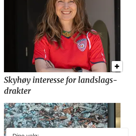
Skyhøy interesse for
landslags­
drakter