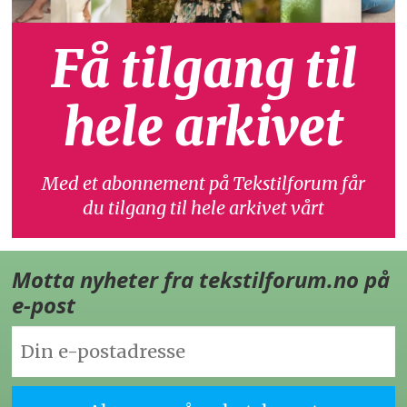
Få tilgang til
hele arkivet
Med et abonnement på Tekstilforum får
du tilgang til hele arkivet vårt
Motta nyheter fra tekstilforum.no på
e-post