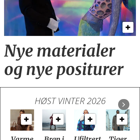
Nye materialer
og nye positurer
HØST VINTER 2026
e
Brgn i
Ufiltrert
Tiger
Slik er