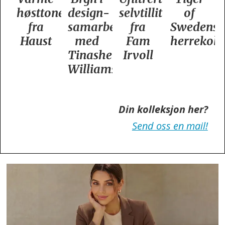
oner
design­
selvtillit
of
dame­
samarbeid
fra
Swedens
kolleksjo
t
med
Fam
herrekolleksjon
fra
Tinashe
Irvoll
Tiger
Williamson
of
Sweden
Din kolleksjon her?
Send oss en mail!