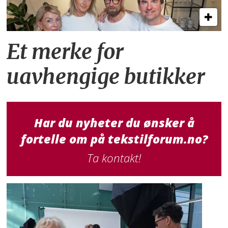
Et merke for
uavhengige butikker
Har du nyheter du ønsker å
fortelle om på tekstilforum.no?
Ta kontakt!