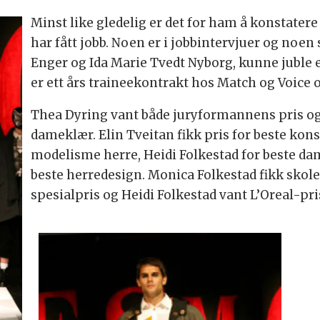
Minst like gledelig er det for ham å konstater
har fått jobb. Noen er i jobbintervjuer og noen 
Enger og Ida Marie Tvedt Nyborg, kunne juble 
er ett års traineekontrakt hos Match og Voice 
Thea Dyring vant både juryformannens pris og
dameklær. Elin Tveitan fikk pris for beste kon
modelisme herre, Heidi Folkestad for beste d
beste herredesign. Monica Folkestad fikk skole
spesialpris og Heidi Folkestad vant L’Oreal-pri