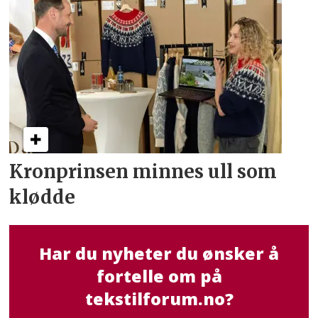
Kronprinsen minnes ull som
klødde
Har du nyheter du ønsker å
fortelle om på
tekstilforum.no?