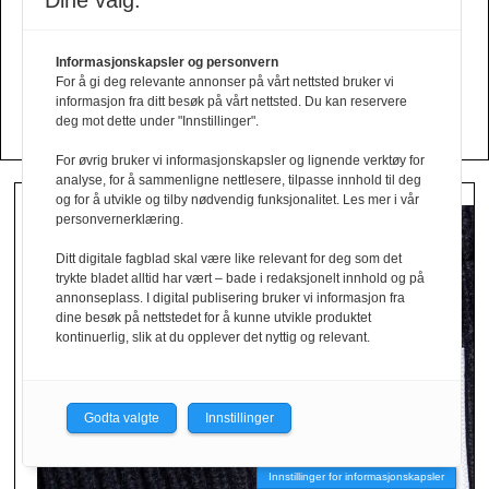
Dine valg:
Sweden
Din kolleksjon her?
Informasjonskapsler og personvern
For å gi deg relevante annonser på vårt nettsted bruker vi
Send oss en mail!
informasjon fra ditt besøk på vårt nettsted. Du kan reservere
deg mot dette under "Innstillinger".
For øvrig bruker vi informasjonskapsler og lignende verktøy for
analyse, for å sammenligne nettlesere, tilpasse innhold til deg
og for å utvikle og tilby nødvendig funksjonalitet. Les mer i vår
personvernerklæring.
Ditt digitale fagblad skal være like relevant for deg som det
trykte bladet alltid har vært – bade i redaksjonelt innhold og på
annonseplass. I digital publisering bruker vi informasjon fra
dine besøk på nettstedet for å kunne utvikle produktet
kontinuerlig, slik at du opplever det nyttig og relevant.
Godta valgte
Innstillinger
Innstillinger for informasjonskapsler