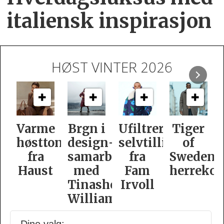
italiensk inspirasjon
HØST VINTER 2026
e
Brgn i
Ufiltrert
Tiger
Slik
oner
design­
selvtillit
of
er
samarbeid
fra
Swedens
dame­
t
med
Fam
herrekolleksjon
kolleksj
Tinashe
Irvoll
fra
Williamson
Tiger
of