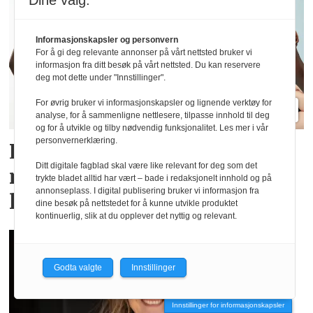
Dine valg:
Informasjonskapsler og personvern
For å gi deg relevante annonser på vårt nettsted bruker vi
informasjon fra ditt besøk på vårt nettsted. Du kan reservere
deg mot dette under "Innstillinger".
For øvrig bruker vi informasjonskapsler og lignende verktøy for
analyse, for å sammenligne nettlesere, tilpasse innhold til deg
og for å utvikle og tilby nødvendig funksjonalitet. Les mer i vår
personvernerklæring.
Lindex og Mammut lanserer
Ditt digitale fagblad skal være like relevant for deg som det
menstruse for en aktiv
trykte bladet alltid har vært – bade i redaksjonelt innhold og på
annonseplass. I digital publisering bruker vi informasjon fra
livsstil
dine besøk på nettstedet for å kunne utvikle produktet
kontinuerlig, slik at du opplever det nyttig og relevant.
Godta valgte
Innstillinger
Innstillinger for informasjonskapsler