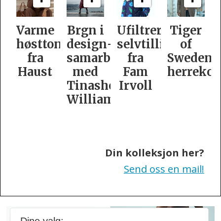
e
Brgn i
Ufiltrert
Tiger
Slik
oner
design­
selvtillit
of
er
samarbeid
fra
Swedens
dame­
t
med
Fam
herrekolleksjon
kolleksj
Tinashe
Irvoll
fra
Williamson
Tiger
of
Sweden
Din kolleksjon her?
Send oss en mail!