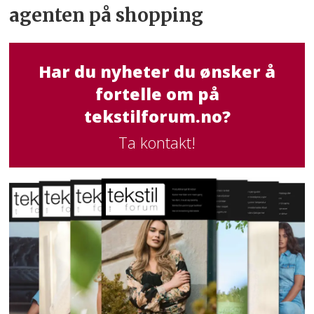
agenten på shopping
Har du nyheter du ønsker å
fortelle om på
tekstilforum.no?
Ta kontakt!