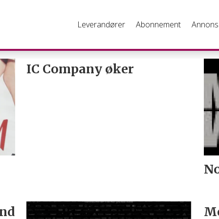
Leverandører
Abonnement
Annons
IC Company øker
No
und
Me