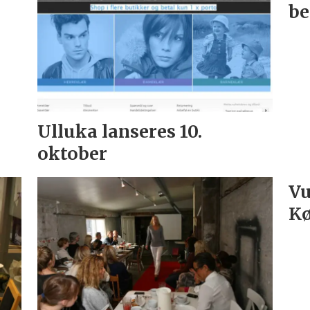
be
Ulluka lanseres 10.
oktober
Vu
K