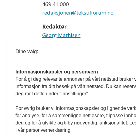
469 41 000
redaksjonen@tekstilforum.no
Redaktør
:
Georg Mathisen
90 93 28 97
Dine valg:
Tekstilforum og tekstilforum.no rediger
Informasjonskapsler og personvern
For å gi deg relevante annonser på vårt nettsted bruker v
formulert i Norsk Presseforbunds Vær
informasjon fra ditt besøk på vårt nettsted. Du kan reser
deg mot dette under "Innstillinger".
For øvrig bruker vi informasjonskapsler og lignende ver
for analyse, for å sammenligne nettlesere, tilpasse innhol
deg og for å utvikle og tilby nødvendig funksjonalitet. L
i vår personvernerklæring.