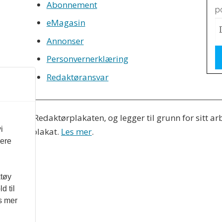
Abonnement
po
eMagasin
Annonser
Personvernerklæring
Redaktøransvar
es etter Redaktørplakaten, og legger til grunn for sitt ar
i
 Varsom-plakat.
Les mer
.
vere
ktøy
d til
es mer