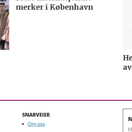
merker i København
He
av
SNARVEIER
N
Om oss
M