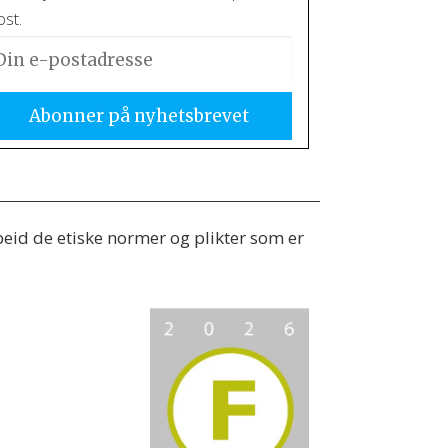
st.
beid de etiske normer og plikter som er