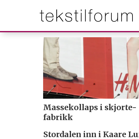
Tag:
august
2011
Massekollaps i skjorte-
fabrikk
Stordalen inn i Kaare L