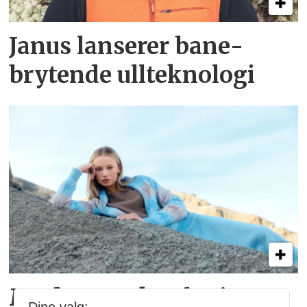
Janus lanserer bane­
brytende ull­teknologi
Moderne teknologi