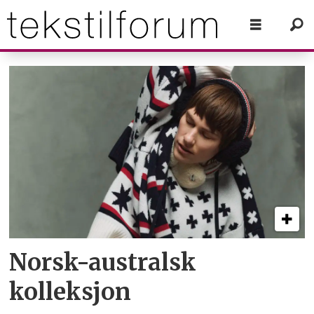
Tag:
norske
merker
Norsk-australsk
kolleksjon